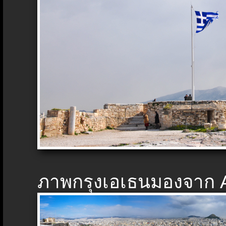
ภาพกรุงเอเธนมองจาก A