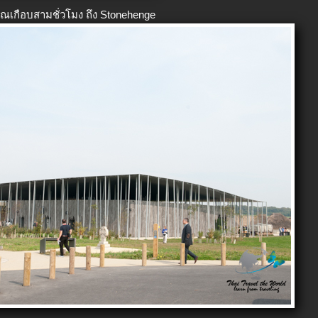
ณเกือบสามชั่วโมง ถึง Stonehenge